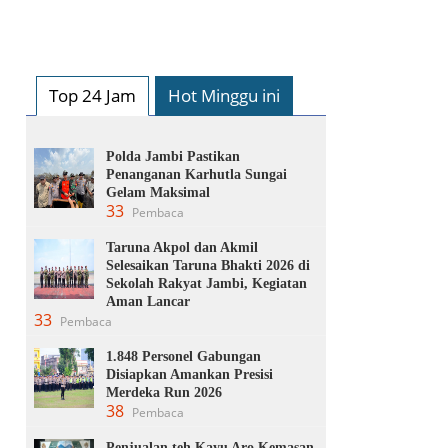
Top 24 Jam
Hot Minggu ini
Polda Jambi Pastikan
Penanganan Karhutla Sungai
Gelam Maksimal
33
Pembaca
Taruna Akpol dan Akmil
Selesaikan Taruna Bhakti 2026 di
Sekolah Rakyat Jambi, Kegiatan
Aman Lancar
33
Pembaca
1.848 Personel Gabungan
Disiapkan Amankan Presisi
Merdeka Run 2026
38
Pembaca
Penjualan teh Kayu Aro Kemasan