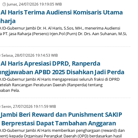
Jumat, 24/07/2026 19:19:05 WIB
Al Haris Terima Audiensi Komisaris Utama
aharja
D-Gubernur Jambi Dr. H. Al Haris, S.Sos, MH., menerima Audiensi
PT. jasa Raharja (Persero) Irjen.Pol (Purn) Dr. Drs. Aan Suhanan, M.Si,
Selasa, 28/07/2026 19:14:53 WIB
Al Haris Apresiasi DPRD, Ranperda
ngjawaban APBD 2025 Disahkan Jadi Perda
ID-Gubernur Jambi Al Haris mengapresiasi seluruh fraksi di DPRD
 setelah Rancangan Peraturan Daerah (Ranperda) tentang
aban Pela.
Senin, 27/07/2026 19:11:59 WIB
Jambi Beri Reward dan Punishment SAKIP
D Berprestasi Dapat Tambahan Anggaran
ID-Gubernur Jambi Al Haris memberikan penghargaan (reward) dan
ment) kepada Organisasi Perangkat Daerah (OPD) berdasarkan hasil