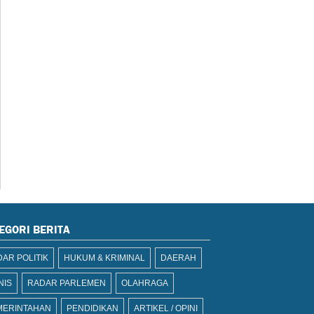
EGORI BERITA
AR POLITIK
HUKUM & KRIMINAL
DAERAH
NIS
RADAR PARLEMEN
OLAHRAGA
MERINTAHAN
PENDIDIKAN
ARTIKEL / OPINI