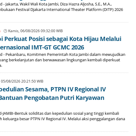
 - Jakarta, Wakil Wali Kota Jambi, Diza Hazra Aljosha, S.E., M.A.,
ukaan Festival Djakarta International Theater Platform (DITP) 2026
n
Kamis, 06/08/2026 09:32:00 WIB
i Perkuat Posisi sebagai Kota Hijau Melalui
ernasional IMT-GT GCMC 2026
Id - Pekanbaru, Komitmen Pemerintah Kota Jambi dalam mewujudkan
ng berkelanjutan dan berwawasan lingkungan kembali diperkuat
a.
 05/08/2026 20:21:50 WIB
edulian Sesama, PTPN IV Regional IV
Bantuan Pengobatan Putri Karyawan
d-JAMBI-Bentuk soliditas dan kepedulian sosial yang tinggi kembali
h keluarga besar PTPN IV Regional IV. Melalui aksi penggalangan dana