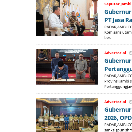
Seputar Jambi
Gubernur 
PT Jasa R
RADARJAMBI.CO.I
Komisaris utama 
ber.
Advertorial
Gubernur 
Pertanggu
RADARJAMBI.CO.
Provinsi Jambi
Pertanggungjaw
Advertorial
Gubernur 
2026, OP
RADARJAMBI.CO.
sanksi (punish