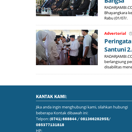
Bangsa
RADARJAMBI.CO.
Bhayangkara ke
Rabu (01/07/.
Advertorial
Peringata
Santuni 2
RADARJAMBI.CO.
berlangsung pe
disabilitas men
KANTAK KAMI:
Jika anda ingin menghubungi kami, silahkan hubungi
beberapa Kontak dibawah ini:
Telpon:
(0741) 668844 / 081366282955/
085377131818
HP: