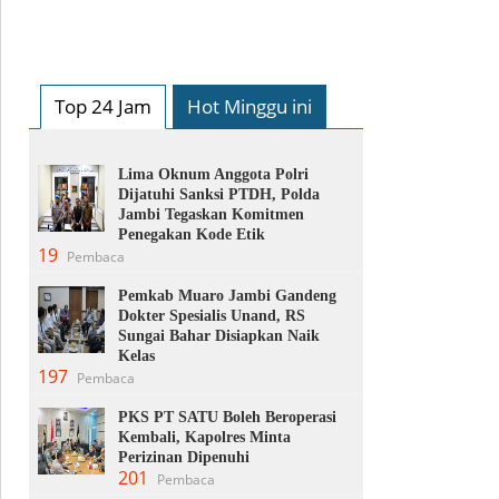
Top 24 Jam
Hot Minggu ini
Lima Oknum Anggota Polri
Dijatuhi Sanksi PTDH, Polda
Jambi Tegaskan Komitmen
Penegakan Kode Etik
19
Pembaca
Pemkab Muaro Jambi Gandeng
Dokter Spesialis Unand, RS
Sungai Bahar Disiapkan Naik
Kelas
197
Pembaca
PKS PT SATU Boleh Beroperasi
Kembali, Kapolres Minta
Perizinan Dipenuhi
201
Pembaca