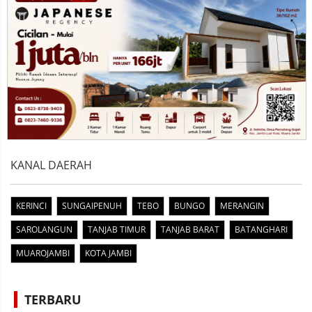
KANAL DAERAH
KERINCI
SUNGAIPENUH
TEBO
BUNGO
MERANGIN
SAROLANGUN
TANJAB TIMUR
TANJAB BARAT
BATANGHARI
MUAROJAMBI
KOTA JAMBI
TERBARU