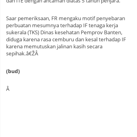
dan ITE dengan ancaman diatas 5 tahun penjara.
Saar pemeriksaan, FR mengaku motif penyebaran
perbuatan mesumnya terhadap IF tenaga kerja
sukerala (TKS) Dinas kesehatan Pemprov Banten,
diduga karena rasa cemburu dan kesal terhadap IF
karena memutuskan jalinan kasih secara
sepihak.â€ŽÂ
(bud)
Â