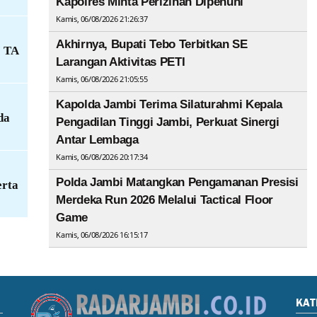
Kapolres Minta Perizinan Dipenuhi
Kamis, 06/08/2026 21:26:37
Akhirnya, Bupati Tebo Terbitkan SE
J TA
Larangan Aktivitas PETI
Kamis, 06/08/2026 21:05:55
Kapolda Jambi Terima Silaturahmi Kepala
da
Pengadilan Tinggi Jambi, Perkuat Sinergi
Antar Lembaga
Kamis, 06/08/2026 20:17:34
Polda Jambi Matangkan Pengamanan Presisi
erta
Merdeka Run 2026 Melalui Tactical Floor
Game
Kamis, 06/08/2026 16:15:17
KAT