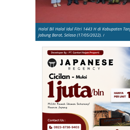
Halal Bil Halal Idul Fitri 1443 H di Kabupaten T
Jabung Barat, Selasa (17/05/2022).
/