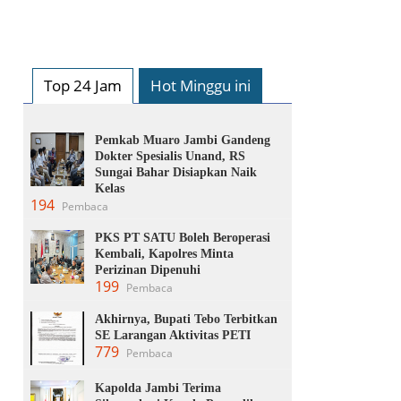
Top 24 Jam
Hot Minggu ini
Pemkab Muaro Jambi Gandeng
Dokter Spesialis Unand, RS
Sungai Bahar Disiapkan Naik
Kelas
194
Pembaca
PKS PT SATU Boleh Beroperasi
Kembali, Kapolres Minta
Perizinan Dipenuhi
199
Pembaca
Akhirnya, Bupati Tebo Terbitkan
SE Larangan Aktivitas PETI
779
Pembaca
Kapolda Jambi Terima