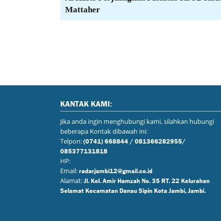
Mattaher
KANTAK KAMI:
Jika anda ingin menghubungi kami, silahkan hubungi
beberapa Kontak dibawah ini:
Telpon:
(0741) 668844 / 081366282955/
085377131818
HP:
Email:
radarjambi12@gmail.co.id
Alamat:
Jl. Kol. Amir Hamzah No. 35 RT. 22 Kelurahan
Selamat Kecamatan Danau Sipin Kota Jambi, Jambi.