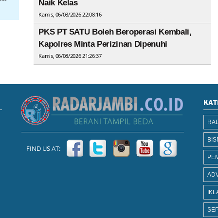
Naik Kelas
Kamis, 06/08/2026 22:08:16
PKS PT SATU Boleh Beroperasi Kembali,
Kapolres Minta Perizinan Dipenuhi
Kamis, 06/08/2026 21:26:37
KAT
RAD
BIS
FIND US AT:
PE
AD
IKL
SEP