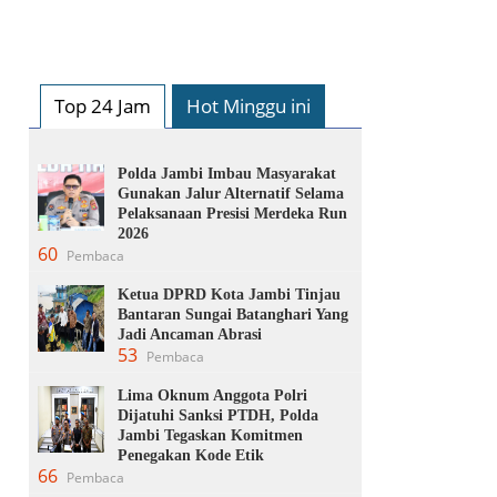
Top 24 Jam
Hot Minggu ini
Polda Jambi Imbau Masyarakat
Gunakan Jalur Alternatif Selama
Pelaksanaan Presisi Merdeka Run
2026
60
Pembaca
Ketua DPRD Kota Jambi Tinjau
Bantaran Sungai Batanghari Yang
Jadi Ancaman Abrasi
53
Pembaca
Lima Oknum Anggota Polri
Dijatuhi Sanksi PTDH, Polda
Jambi Tegaskan Komitmen
Penegakan Kode Etik
66
Pembaca