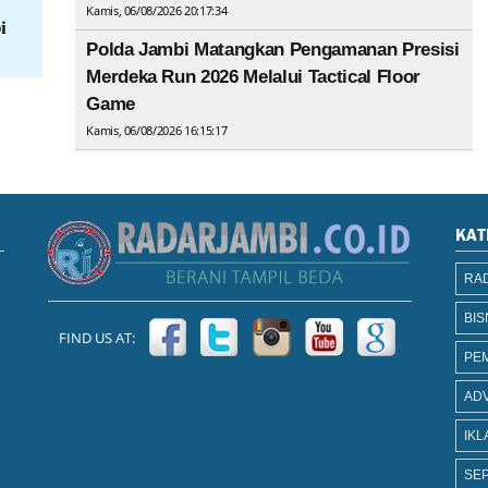
Kamis, 06/08/2026 20:17:34
i
Polda Jambi Matangkan Pengamanan Presisi
Merdeka Run 2026 Melalui Tactical Floor
Game
Kamis, 06/08/2026 16:15:17
KAT
RAD
BIS
FIND US AT:
PE
AD
IKL
SEP