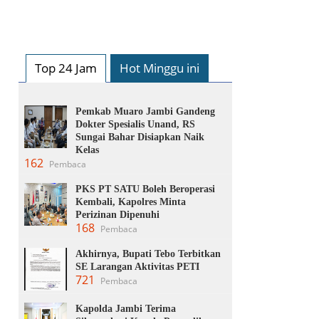
Top 24 Jam
Hot Minggu ini
Pemkab Muaro Jambi Gandeng
Dokter Spesialis Unand, RS
Sungai Bahar Disiapkan Naik
Kelas
162
Pembaca
PKS PT SATU Boleh Beroperasi
Kembali, Kapolres Minta
Perizinan Dipenuhi
168
Pembaca
Akhirnya, Bupati Tebo Terbitkan
SE Larangan Aktivitas PETI
721
Pembaca
Kapolda Jambi Terima