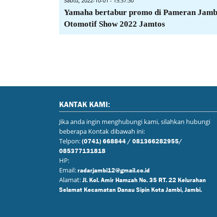
Sabtu, 2022-10-01 - 15:37:30
Yamaha bertabur promo di Pameran Jamb
Otomotif Show 2022 Jamtos
KANTAK KAMI:
Jika anda ingin menghubungi kami, silahkan hubungi
beberapa Kontak dibawah ini:
Telpon:
(0741) 668844 / 081366282955/
085377131818
HP:
Email:
radarjambi12@gmail.co.id
Alamat:
Jl. Kol. Amir Hamzah No. 35 RT. 22 Kelurahan
Selamat Kecamatan Danau Sipin Kota Jambi, Jambi.