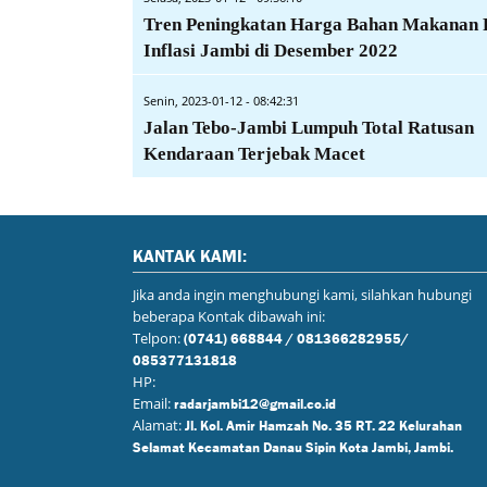
Tren Peningkatan Harga Bahan Makanan 
Inflasi Jambi di Desember 2022
Senin, 2023-01-12 - 08:42:31
Jalan Tebo-Jambi Lumpuh Total Ratusan
Kendaraan Terjebak Macet
KANTAK KAMI:
Jika anda ingin menghubungi kami, silahkan hubungi
beberapa Kontak dibawah ini:
Telpon:
(0741) 668844 / 081366282955/
085377131818
HP:
Email:
radarjambi12@gmail.co.id
Alamat:
Jl. Kol. Amir Hamzah No. 35 RT. 22 Kelurahan
Selamat Kecamatan Danau Sipin Kota Jambi, Jambi.