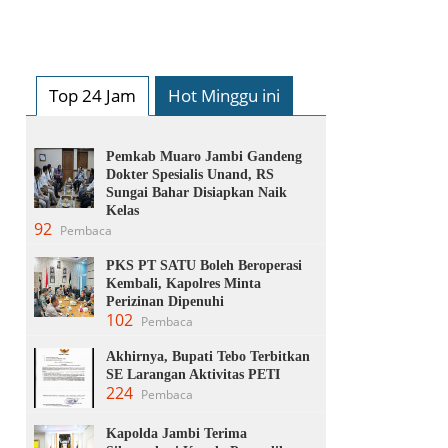
Top 24 Jam
Hot Minggu ini
Pemkab Muaro Jambi Gandeng
Dokter Spesialis Unand, RS
Sungai Bahar Disiapkan Naik
Kelas
92
Pembaca
PKS PT SATU Boleh Beroperasi
Kembali, Kapolres Minta
Perizinan Dipenuhi
102
Pembaca
Akhirnya, Bupati Tebo Terbitkan
SE Larangan Aktivitas PETI
224
Pembaca
Kapolda Jambi Terima