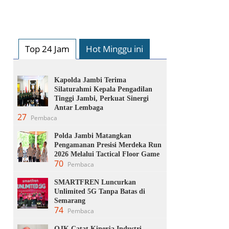
Top 24 Jam
Hot Minggu ini
Kapolda Jambi Terima
Silaturahmi Kepala Pengadilan
Tinggi Jambi, Perkuat Sinergi
Antar Lembaga
27
Pembaca
Polda Jambi Matangkan
Pengamanan Presisi Merdeka Run
2026 Melalui Tactical Floor Game
70
Pembaca
SMARTFREN Luncurkan
Unlimited 5G Tanpa Batas di
Semarang
74
Pembaca
OJK Catat Kinerja Industri