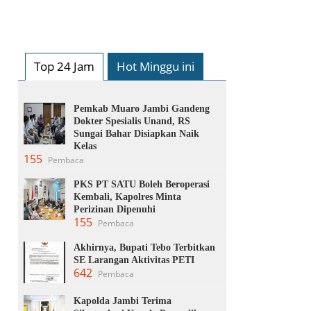
Top 24 Jam
Hot Minggu ini
Pemkab Muaro Jambi Gandeng
Dokter Spesialis Unand, RS
Sungai Bahar Disiapkan Naik
Kelas
155
Pembaca
PKS PT SATU Boleh Beroperasi
Kembali, Kapolres Minta
Perizinan Dipenuhi
155
Pembaca
Akhirnya, Bupati Tebo Terbitkan
SE Larangan Aktivitas PETI
642
Pembaca
Kapolda Jambi Terima