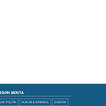
EGORI BERITA
AR POLITIK
HUKUM & KRIMINAL
DAERAH