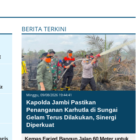
BERITA TERKINI
M
dz
Minggu, 09/08/2026 19:44:41
Kapolda Jambi Pastikan
Penanganan Karhutla di Sungai
Gelam Terus Dilakukan, Sinergi
Diperkuat
aris
Kemas Faried Bangun Jalan 60 Meter untuk