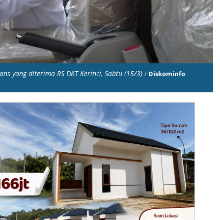
ns yang diterima RS DKT Kerinci, Sabtu (15/3)
/
Diskominfo