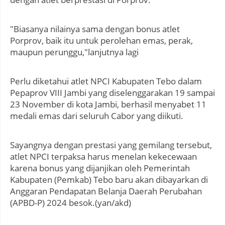
"Biasanya nilainya sama dengan bonus atlet
Porprov, baik itu untuk perolehan emas, perak,
maupun perunggu,"lanjutnya lagi
Perlu diketahui atlet NPCI Kabupaten Tebo dalam
Pepaprov VIII Jambi yang diselenggarakan 19 sampai
23 November di kota Jambi, berhasil menyabet 11
medali emas dari seluruh Cabor yang diikuti.
Sayangnya dengan prestasi yang gemilang tersebut,
atlet NPCI terpaksa harus menelan kekecewaan
karena bonus yang dijanjikan oleh Pemerintah
Kabupaten (Pemkab) Tebo baru akan dibayarkan di
Anggaran Pendapatan Belanja Daerah Perubahan
(APBD-P) 2024 besok.(yan/akd)