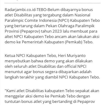
Radarjambi.co.id-TEBO-Belum dibayarnya bonus
atlet Disabilitas yang tergabung dalam Nasional
Paralimpic Comite Indonesia (NPCI) Kabupaten Tebo
yang bertarung dalam Pekan Olahraga Paralimpik
Provinsi (Pepaprov) tahun 2023 lalu membuat para
altet NPCI Kabupaten Tebo ancam akan lakukan aksi
demo ke Pemerintah Kabupaten (Pemkab) Tebo.
Ketua NPCI Kabupaten Tebo, Heri Muriyanto
menyebutkan bahwa demo yang akan dilakukan
oleh seluruh atlet Disabilitas dan official NPCI
menuntut agar bonus segera dibayarkan adalah
langkah terakhir yang diambil NPCI Kabupaten Tebo.
"Kami atlet Disabilitas kabupaten Tebo sepakat akan
menggelar aksi demo ke Pemkab Tebo dengan
tuntutan bonus atlet yang bertanding di Pepaprov