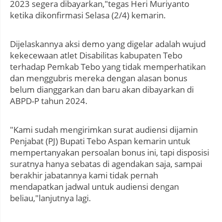
2023 segera dibayarkan,"tegas Heri Muriyanto
ketika dikonfirmasi Selasa (2/4) kemarin.
Dijelaskannya aksi demo yang digelar adalah wujud
kekecewaan atlet Disabilitas kabupaten Tebo
terhadap Pemkab Tebo yang tidak memperhatikan
dan menggubris mereka dengan alasan bonus
belum dianggarkan dan baru akan dibayarkan di
ABPD-P tahun 2024.
"Kami sudah mengirimkan surat audiensi dijamin
Penjabat (PJ) Bupati Tebo Aspan kemarin untuk
mempertanyakan persoalan bonus ini, tapi disposisi
suratnya hanya sebatas di agendakan saja, sampai
berakhir jabatannya kami tidak pernah
mendapatkan jadwal untuk audiensi dengan
beliau,"lanjutnya lagi.