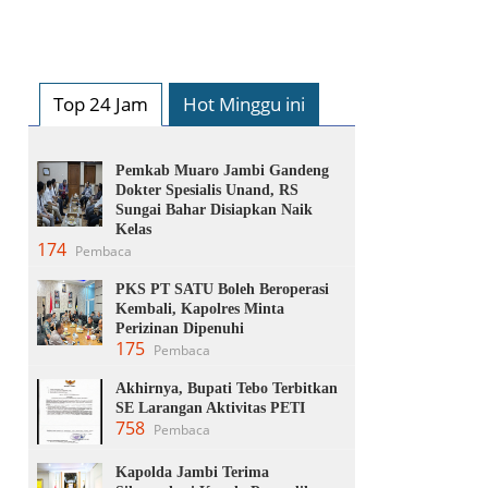
Top 24 Jam
Hot Minggu ini
Pemkab Muaro Jambi Gandeng
Dokter Spesialis Unand, RS
Sungai Bahar Disiapkan Naik
Kelas
174
Pembaca
PKS PT SATU Boleh Beroperasi
Kembali, Kapolres Minta
Perizinan Dipenuhi
175
Pembaca
Akhirnya, Bupati Tebo Terbitkan
SE Larangan Aktivitas PETI
758
Pembaca
Kapolda Jambi Terima