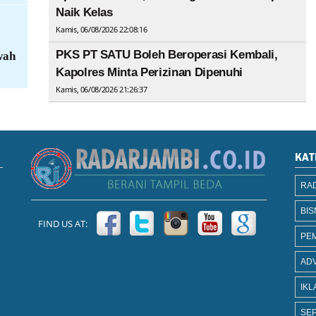
Naik Kelas
Kamis, 06/08/2026 22:08:16
PKS PT SATU Boleh Beroperasi Kembali,
wah
Kapolres Minta Perizinan Dipenuhi
Kamis, 06/08/2026 21:26:37
KAT
RAD
BIS
FIND US AT:
PE
AD
IKL
SEP