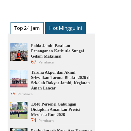
Top 24 Jam
Hot Minggu ini
Polda Jambi Pastikan
Penanganan Karhutla Sungai
Gelam Maksimal
67
Pembaca
Taruna Akpol dan Akmil
Selesaikan Taruna Bhakti 2026 di
Sekolah Rakyat Jambi, Kegiatan
Aman Lancar
75
Pembaca
1.848 Personel Gabungan
Disiapkan Amankan Presisi
Merdeka Run 2026
74
Pembaca
Penjualan teh Kayu Aro Kemasan