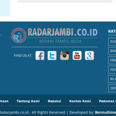
KAT
RAD
BIS
FIND US AT:
PE
AD
IKL
SEP
ahaan
Tentang Kami
Redaksi
Kontak Kami
Pedoman 
adarjambi.co.id - All Rights Reserved | Developed by:
Bermultime