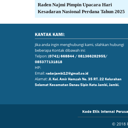
Raden Najmi Pimpin Upacara Hari
Kesadaran Nasional Perdana Tahun 2025
KANTAK KAMI:
Jika anda ingin menghubungi kami, silahkan hubungi
beberapa Kontak dibawah ini:
Telpon:
(0741) 668844 / 081366282955/
085377131818
HP:
Email:
radarjambi12@gmail.co.id
Alamat:
Jl. Kol. Amir Hamzah No. 35 RT. 22 Kelurahan
Selamat Kecamatan Danau Sipin Kota Jambi, Jambi.
Kode Etik Internal Perus
© 2018 R