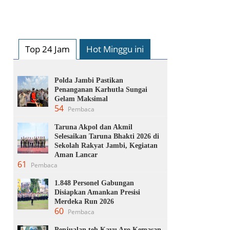
Top 24 Jam
Hot Minggu ini
Polda Jambi Pastikan
Penanganan Karhutla Sungai
Gelam Maksimal
54
Pembaca
Taruna Akpol dan Akmil
Selesaikan Taruna Bhakti 2026 di
Sekolah Rakyat Jambi, Kegiatan
Aman Lancar
61
Pembaca
1.848 Personel Gabungan
Disiapkan Amankan Presisi
Merdeka Run 2026
60
Pembaca
Penjualan teh Kayu Aro Kemasan