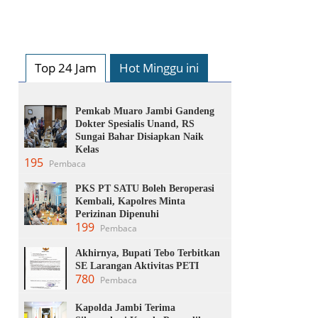
Top 24 Jam
Hot Minggu ini
Pemkab Muaro Jambi Gandeng
Dokter Spesialis Unand, RS
Sungai Bahar Disiapkan Naik
Kelas
195
Pembaca
PKS PT SATU Boleh Beroperasi
Kembali, Kapolres Minta
Perizinan Dipenuhi
199
Pembaca
Akhirnya, Bupati Tebo Terbitkan
SE Larangan Aktivitas PETI
780
Pembaca
Kapolda Jambi Terima