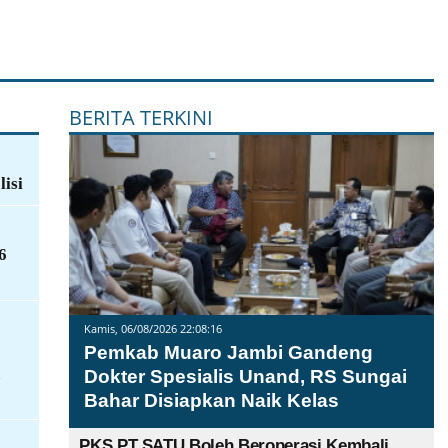
BERITA TERKINI
isi
6
Kamis, 06/08/2026 22:08:16
Pemkab Muaro Jambi Gandeng
Dokter Spesialis Unand, RS Sungai
Bahar Disiapkan Naik Kelas
PKS PT SATU Boleh Beroperasi Kembali,