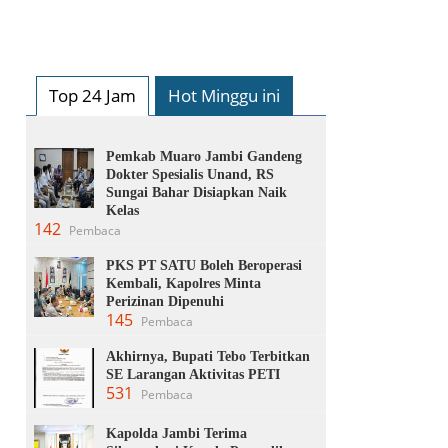
Top 24 Jam
Hot Minggu ini
Pemkab Muaro Jambi Gandeng
Dokter Spesialis Unand, RS
Sungai Bahar Disiapkan Naik
Kelas
142
Pembaca
PKS PT SATU Boleh Beroperasi
Kembali, Kapolres Minta
Perizinan Dipenuhi
145
Pembaca
Akhirnya, Bupati Tebo Terbitkan
SE Larangan Aktivitas PETI
531
Pembaca
Kapolda Jambi Terima