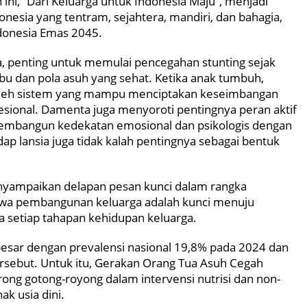
i, “Dari Keluarga untuk Indonesia Maju”, menjadi
esia yang tentram, sejahtera, mandiri, dan bahagia,
donesia Emas 2045.
, penting untuk memulai pencegahan stunting sejak
bu dan pola asuh yang sehat. Ketika anak tumbuh,
 oleh sistem yang mampu menciptakan keseimbangan
esional. Damenta juga menyoroti pentingnya peran aktif
embangun kedekatan emosional dan psikologis dengan
p lansia juga tidak kalah pentingnya sebagai bentuk
yampaikan delapan pesan kunci dalam rangka
hwa pembangunan keluarga adalah kunci menuju
a setiap tahapan kehidupan keluarga.
esar dengan prevalensi nasional 19,8% pada 2024 dan
tersebut. Untuk itu, Gerakan Orang Tua Asuh Cegah
ong gotong-royong dalam intervensi nutrisi dan non-
ak usia dini.