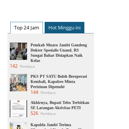
Top 24 Jam
Hot Minggu ini
Pemkab Muaro Jambi Gandeng
Dokter Spesialis Unand, RS
Sungai Bahar Disiapkan Naik
Kelas
142
Pembaca
PKS PT SATU Boleh Beroperasi
Kembali, Kapolres Minta
Perizinan Dipenuhi
144
Pembaca
Akhirnya, Bupati Tebo Terbitkan
SE Larangan Aktivitas PETI
526
Pembaca
Kapolda Jambi Terima