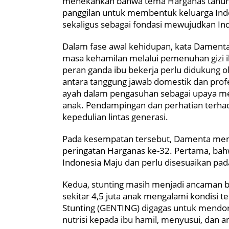
menekankan bahwa tema Harganas tahun in
panggilan untuk membentuk keluarga Indon
sekaligus sebagai fondasi mewujudkan In
Dalam fase awal kehidupan, kata Damenta
masa kehamilan melalui pemenuhan gizi i
peran ganda ibu bekerja perlu didukung
antara tanggung jawab domestik dan prof
ayah dalam pengasuhan sebagai upaya m
anak. Pendampingan dan perhatian terhada
kepedulian lintas generasi.
Pada kesempatan tersebut, Damenta men
peringatan Harganas ke-32. Pertama, ba
Indonesia Maju dan perlu disesuaikan pad
Kedua, stunting masih menjadi ancaman b
sekitar 4,5 juta anak mengalami kondisi 
Stunting (GENTING) digagas untuk mendor
nutrisi kepada ibu hamil, menyusui, dan an