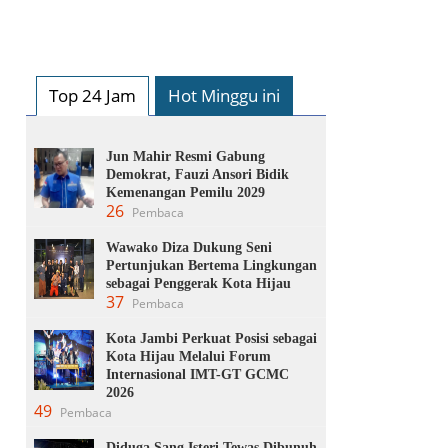
Top 24 Jam
Hot Minggu ini
Jun Mahir Resmi Gabung
Demokrat, Fauzi Ansori Bidik
Kemenangan Pemilu 2029
26
Pembaca
Wawako Diza Dukung Seni
Pertunjukan Bertema Lingkungan
sebagai Penggerak Kota Hijau
37
Pembaca
Kota Jambi Perkuat Posisi sebagai
Kota Hijau Melalui Forum
Internasional IMT-GT GCMC
2026
49
Pembaca
Diduga Sang Isteri Tewas Dibunuh