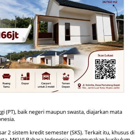
gi (PT), baik negeri maupun swasta, diajarkan mata
onesia.
r 2 sistem kredit semester (SKS). Terkait itu, khusus di
arta, MKU/I Bahasa Indonesia menggunakan kurikulum