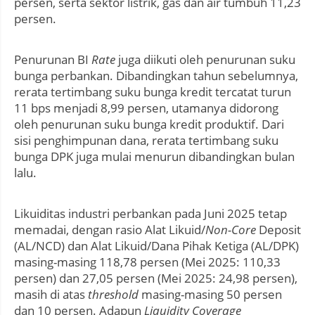
persen, serta sektor listrik, gas dan air tumbuh 11,23
persen.
Penurunan BI
R
ate
juga diikuti oleh penurunan suku
bunga perbankan. Dibandingkan tahun sebelumnya,
rerata tertimbang suku bunga kredit tercatat turun
11 bps menjadi 8,99 persen, utamanya didorong
oleh penurunan suku bunga kredit produktif. Dari
sisi penghimpunan dana, rerata tertimbang suku
bunga DPK juga mulai menurun dibandingkan bulan
lalu.
Likuiditas industri perbankan pada Juni 2025 tetap
memadai, dengan rasio Alat Likuid/
Non-Core
Deposit
(AL/NCD) dan Alat Likuid/Dana Pihak Ketiga (AL/DPK)
masing-masing 118,78 persen (Mei 2025: 110,33
persen) dan 27,05 persen (Mei 2025: 24,98 persen),
masih di atas
threshold
masing-masing 50 persen
dan 10 persen. Adapun
Liquidity Coverage