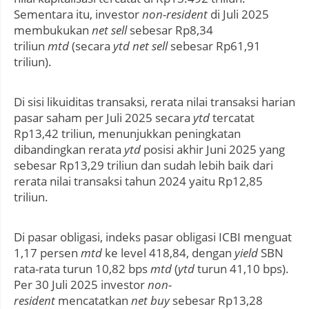
Sementara itu, investor
non-resident
di Juli 2025
membukukan
net sell
sebesar Rp8,34
triliun
mtd
(secara
ytd net sell
sebesar Rp61,91
triliun).
Di sisi likuiditas transaksi, rerata nilai transaksi harian
pasar saham per Juli 2025 secara
ytd
tercatat
Rp13,42 triliun, menunjukkan peningkatan
dibandingkan rerata
ytd
posisi akhir Juni 2025 yang
sebesar Rp13,29 triliun dan sudah lebih baik dari
rerata nilai transaksi tahun 2024 yaitu Rp12,85
triliun.
Di pasar obligasi, indeks pasar obligasi ICBI menguat
1,17 persen
mtd
ke level 418,84, dengan
yield
SBN
rata-rata turun 10,82 bps
mtd
(
ytd
turun 41,10 bps).
Per 30 Juli 2025 investor
non-
resident
mencatatkan
net buy
sebesar Rp13,28