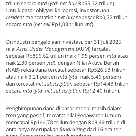
triliun secara
mtd
(
ytd
:
net buy
Rp55,32 triliun).
Untuk pasar obligasi korporasi, investor
non-
resident
mencatatkan
net buy
sebesar Rp0,32 triliun
secara
mtd
(
net sell
Rp1,08 triliun
ytd
).
Di industri pengelolaan investasi, per 31 Juli 2025
nilai
Asset Under Management
(AUM) tercatat
sebesar Rp856,62 triliun (naik 1,95 persen
mtd
atau
naik 2,30 persen
ytd
), dengan Nilai Aktiva Bersih
(NAB) reksa dana tercatat sebesar Rp526,53 triliun
atau naik 3,21 persen
mtd
(
ytd
: naik 5,46 persen)
dan tercatat
net subscription
sebesar Rp14,43 triliun
secara
mtd
(
ytd
:
net subscription
Rp12,40 triliun).
Penghimpunan dana di pasar modal masih dalam
tren yang positif, tercatat nilai Penawaran Umum
mencapai Rp144,78 triliun dengan Rp8,49 triliun di
antaranya merupakan
fundraising
dari 16 emiten