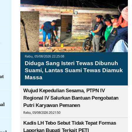
i
Rabu, 05/08/2026 22:25:08
Diduga Sang Isteri Tewas Dibunuh
Suami, Lantas Suami Tewas Diamuk
at
Massa
Wujud Kepedulian Sesama, PTPN IV
Regional IV Salurkan Bantuan Pengobatan
al
Putri Karyawan Pemanen
Rabu, 05/08/2026 20:21:50
Kadis LH Tebo Sebut Tidak Tepat Formas
Laporkan Bupati Terkait PETI