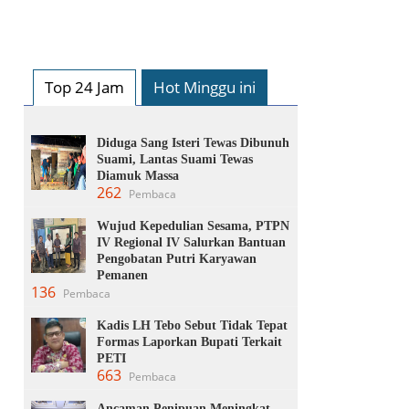
Top 24 Jam
Hot Minggu ini
Diduga Sang Isteri Tewas Dibunuh
Suami, Lantas Suami Tewas
Diamuk Massa
262
Pembaca
Wujud Kepedulian Sesama, PTPN
IV Regional IV Salurkan Bantuan
Pengobatan Putri Karyawan
Pemanen
136
Pembaca
Kadis LH Tebo Sebut Tidak Tepat
Formas Laporkan Bupati Terkait
PETI
663
Pembaca
Ancaman Penipuan Meningkat,