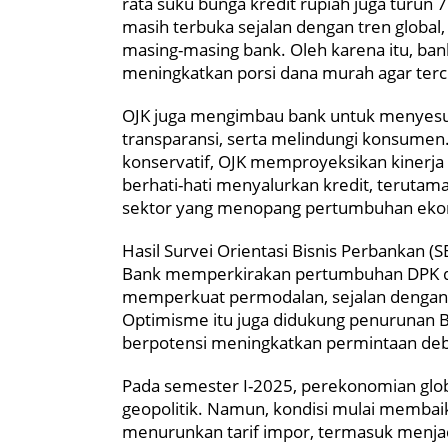
rata suku bunga kredit rupiah juga turun 
masih terbuka sejalan dengan tren global
masing-masing bank. Oleh karena itu, ba
meningkatkan porsi dana murah agar terci
OJK juga mengimbau bank untuk menyesua
transparansi, serta melindungi konsumen.
konservatif, OJK memproyeksikan kinerja in
berhati-hati menyalurkan kredit, terutam
sektor yang menopang pertumbuhan eko
Hasil Survei Orientasi Bisnis Perbankan (
Bank memperkirakan pertumbuhan DPK da
memperkuat permodalan, sejalan denga
Optimisme itu juga didukung penurunan B
berpotensi meningkatkan permintaan deb
Pada semester I-2025, perekonomian glob
geopolitik. Namun, kondisi mulai membaik
menurunkan tarif impor, termasuk menjad