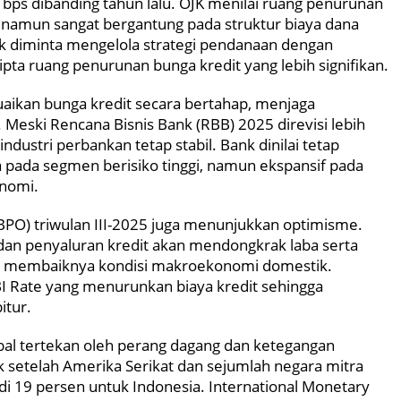
7 bps dibanding tahun lalu. OJK menilai ruang penurunan
, namun sangat bergantung pada struktur biaya dana
nk diminta mengelola strategi pendanaan dengan
pta ruang penurunan bunga kredit yang lebih signifikan.
ikan bunga kredit secara bertahap, menjaga
 Meski Rencana Bisnis Bank (RBB) 2025 direvisi lebih
dustri perbankan tetap stabil. Bank dinilai tetap
a pada segmen berisiko tinggi, namun ekspansif pada
nomi.
SBPO) triwulan III-2025 juga menunjukkan optimisme.
n penyaluran kredit akan mendongkrak laba serta
n membaiknya kondisi makroekonomi domestik.
I Rate yang menurunkan biaya kredit sehingga
itur.
al tertekan oleh perang dagang dan ketegangan
 setelah Amerika Serikat dan sejumlah negara mitra
i 19 persen untuk Indonesia. International Monetary