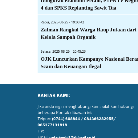
Dongkrak Ekonomi Petani, PTPN IV Regio
4 dan SPKS Replanting Sawit Tua
Rabu, 2025-08-25 - 19:08:42
Zalman Rangkul Warga Raup Jutaan dari
Kelola Sampah Organik
Selasa, 2025-08-25 - 20:45:23
OJK Luncurkan Kampanye Nasional Bera
Scam dan Keuangan Ilegal
KANTAK KAMI:
Jika anda ingin menghubungi kami, silahkan hubungi
beberapa Kontak dibawah ini:
Telpon:
(0741) 668844 / 081366282955/
085377131818
HP:
Email:
radarjambi12@gmail.co.id