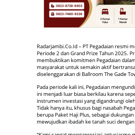
Radarjambi.Co.Id – PT Pegadaian resm
Periode 2 dan Grand Prize Tahun 2025. Pro
membuktikan komitmen Pegadaian dalam 
masyarakat untuk semakin aktif bertransaks
diselenggarakan di Ballroom The Gade Tow
Pada periode kali ini, Pegadaian mengun
ini menjadi luar biasa berkilau karena sepe
instrumen investasi yang digandrungi ole
Tidak hanya itu, khusus bagi nasabah Peg
berupa Paket Haji Plus, sebagai dukung
mewujudkan ibadah ke tanah suci denga
“Kami sangat mengapresiasi antusiasme m