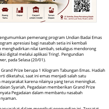
i mengumumkan pemenang program Undian Badai Emas
gram apresiasi bagi nasabah setia ini kembali
menghadirkan nilai tambah, sekaligus mendorong
i digital melalui aplikasi Tring!. Pengundian
er, pada Selasa (20/01).
di Grand Prize berupa 1 Kilogram Tabungan Emas. Hadiah
rti diketahui, saat ini emas menjadi salah satu
h masyarakat karena nilainya yang terus meningkat.
adaian Syariah, Pegadaian memberikan Grand Prize
an nyata Pegadaian dalam membantu nasabah
n nyaman.
asyarakat dalam mengikuti pengundian ini. Tercatat