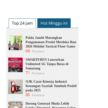
Top 24 Jam
Hot Minggu ini
Polda Jambi Matangkan
Pengamanan Presisi Merdeka Run
2026 Melalui Tactical Floor Game
68
Pembaca
SMARTFREN Luncurkan
Unlimited 5G Tanpa Batas di
Semarang
71
Pembaca
OJK Catat Kinerja Industri
Keuangan Syariah Tumbuh Positif
pada 2025
80
Pembaca
Dorong Generasi Muda Lebih
Cerdas Finansial, Danamon Gelar