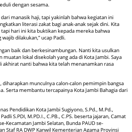
peduli dengan sesama.
ari manasik haji, tapi yakinlah bahwa kegiatan ini
tkan literasi zakat bagi anak-anak sejak dini. Kita
, tapi hari ini kita buktikan kepada mereka bahwa
wajib dilakukan,” ucap Padli.
ngan baik dan berkesinambungan. Nanti kita usulkan
 muatan lokal disekolah yang ada di Kota Jambi. Saya
 di akhirat nanti bahwa kita telah menanamkan rasa
i, diharapkan munculnya calon-calon pemimpin bangsa
ma. Serta membantu tercapainya Kota Jambi Bahagia dari
Dinas Pendidikan Kota Jambi Sugiyono, S.Pd., M.Pd.,
li S.PDI, M.PD.I., C.PB., C.PS. beserta jajaran, Camat
se-Kecamatan Jambi Selatan, Bunda PAUD se-
dan Staf RA DWP Kanwil Kementerian Agama Provinsi