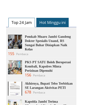
Top 24 Jam
Hot Minggu ini
Pemkab Muaro Jambi Gandeng
Dokter Spesialis Unand, RS
Sungai Bahar Disiapkan Naik
Kelas
155
Pembaca
PKS PT SATU Boleh Beroperasi
Kembali, Kapolres Minta
Perizinan Dipenuhi
156
Pembaca
Akhirnya, Bupati Tebo Terbitkan
SE Larangan Aktivitas PETI
678
Pembaca
Kapolda Jambi Terima