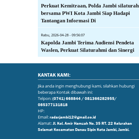
Perkuat Kemitraan, Polda Jambi silatura
bersama PWI Kota Jambi Siap Hadapi
Tantangan Informasi Di
Rabu, 2026-04-28 - 09:56:07
Kapolda Jambi Terima Audiensi Pendeta
Waslen, Perkuat Silaturahmi dan Sinergi
KANTAK KAMI:
Jika anda ingin menghubungi kami, silahkan hubungi
beberapa Kontak dibawah ini:
Telpon:
(0741) 668844 / 081366282955/
085377131818
HP:
Email:
radarjambi12@gmail.co.id
Alamat:
Jl. Kol. Amir Hamzah No. 35 RT. 22 Kelurahan
Selamat Kecamatan Danau Sipin Kota Jambi, Jambi.