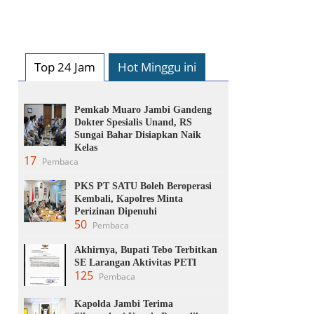
Top 24 Jam
Hot Minggu ini
Pemkab Muaro Jambi Gandeng
Dokter Spesialis Unand, RS
Sungai Bahar Disiapkan Naik
Kelas
17
Pembaca
PKS PT SATU Boleh Beroperasi
Kembali, Kapolres Minta
Perizinan Dipenuhi
50
Pembaca
Akhirnya, Bupati Tebo Terbitkan
SE Larangan Aktivitas PETI
125
Pembaca
Kapolda Jambi Terima