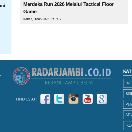
Merdeka Run 2026 Melalui Tactical Floor
hmi
Game
Kamis, 06/08/2026 16:15:17
KAT
RAD
BIS
FIND US AT:
PE
AD
IKL