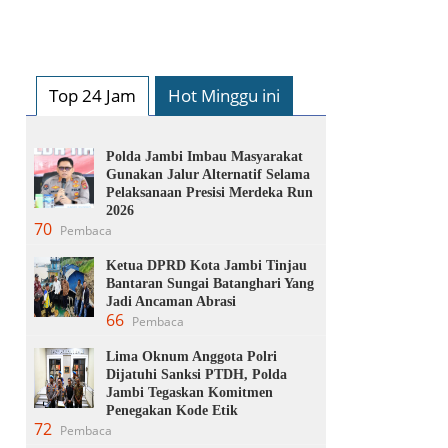
Top 24 Jam
Hot Minggu ini
Polda Jambi Imbau Masyarakat
Gunakan Jalur Alternatif Selama
Pelaksanaan Presisi Merdeka Run
2026
70
Pembaca
Ketua DPRD Kota Jambi Tinjau
Bantaran Sungai Batanghari Yang
Jadi Ancaman Abrasi
66
Pembaca
Lima Oknum Anggota Polri
Dijatuhi Sanksi PTDH, Polda
Jambi Tegaskan Komitmen
Penegakan Kode Etik
72
Pembaca