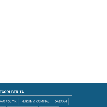
EGORI BERITA
AR POLITIK
HUKUM & KRIMINAL
DAERAH