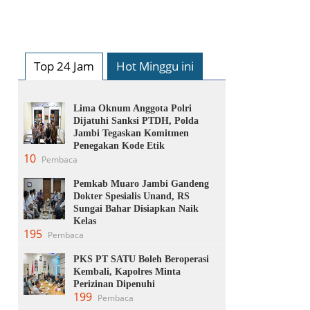
Top 24 Jam
Hot Minggu ini
Lima Oknum Anggota Polri
Dijatuhi Sanksi PTDH, Polda
Jambi Tegaskan Komitmen
Penegakan Kode Etik
10
Pembaca
Pemkab Muaro Jambi Gandeng
Dokter Spesialis Unand, RS
Sungai Bahar Disiapkan Naik
Kelas
195
Pembaca
PKS PT SATU Boleh Beroperasi
Kembali, Kapolres Minta
Perizinan Dipenuhi
199
Pembaca