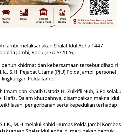
rah Jambi melaksanakan Shalat Idul Adha 1447
apolda Jambi, Rabu (27/05/2026).
 penuh khidmat dan kebersamaan tersebut dihadiri
I.K., S.H, Pejabat Utama (PJU) Polda Jambi, personel
r lingkungan Polda Jambi.
h Imam dan Khatib Ustadz H. Zulkifli Nuh, S.Pd selaku
l Hafiz. Dalam khutbahnya, disampaikan makna Idul
ikhlasan, pengorbanan serta kepedulian terhadap
r, S.I.K., M.H melalui Kabid Humas Polda Jambi Kombes
laksanaan Shalat Idul Adha ini merupakan bentuk