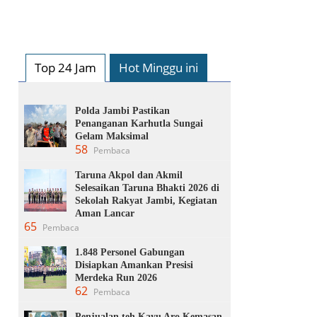
Top 24 Jam
Hot Minggu ini
Polda Jambi Pastikan
Penanganan Karhutla Sungai
Gelam Maksimal
58
Pembaca
Taruna Akpol dan Akmil
Selesaikan Taruna Bhakti 2026 di
Sekolah Rakyat Jambi, Kegiatan
Aman Lancar
65
Pembaca
1.848 Personel Gabungan
Disiapkan Amankan Presisi
Merdeka Run 2026
62
Pembaca
Penjualan teh Kayu Aro Kemasan