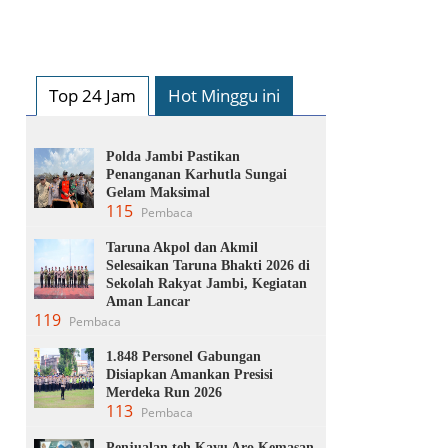
Top 24 Jam
Hot Minggu ini
Polda Jambi Pastikan
Penanganan Karhutla Sungai
Gelam Maksimal
115
Pembaca
Taruna Akpol dan Akmil
Selesaikan Taruna Bhakti 2026 di
Sekolah Rakyat Jambi, Kegiatan
Aman Lancar
119
Pembaca
1.848 Personel Gabungan
Disiapkan Amankan Presisi
Merdeka Run 2026
113
Pembaca
Penjualan teh Kayu Aro Kemasan