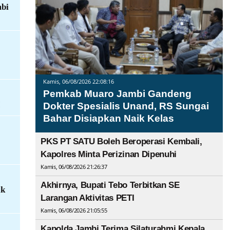
mbi
Kamis, 06/08/2026 22:08:16
Pemkab Muaro Jambi Gandeng
I
Dokter Spesialis Unand, RS Sungai
Bahar Disiapkan Naik Kelas
PKS PT SATU Boleh Beroperasi Kembali,
Kapolres Minta Perizinan Dipenuhi
Kamis, 06/08/2026 21:26:37
Akhirnya, Bupati Tebo Terbitkan SE
ik
Larangan Aktivitas PETI
Kamis, 06/08/2026 21:05:55
Kapolda Jambi Terima Silaturahmi Kepala