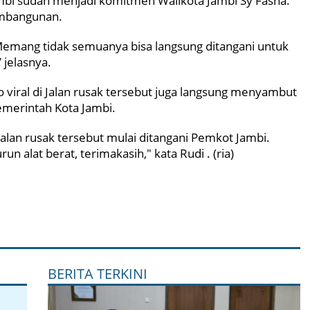
mbi sudah menjadi komitmen Walikota Jambi Sy Fasha.
pembangunan.
. Memang tidak semuanya bisa langsung ditangani untuk
 jelasnya.
 viral di Jalan rusak tersebut juga langsung menyambut
emerintah Kota Jambi.
alan rusak tersebut mulai ditangani Pemkot Jambi.
 alat berat, terimakasih," kata Rudi . (ria)
BERITA TERKINI