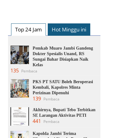
Top 24 Jam
Hot Minggu ini
Pemkab Muaro Jambi Gandeng
Dokter Spesialis Unand, RS
Sungai Bahar Disiapkan Naik
Kelas
135
Pembaca
PKS PT SATU Boleh Beroperasi
Kembali, Kapolres Minta
Perizinan Dipenuhi
139
Pembaca
Akhirnya, Bupati Tebo Terbitkan
SE Larangan Aktivitas PETI
441
Pembaca
Kapolda Jambi Terima