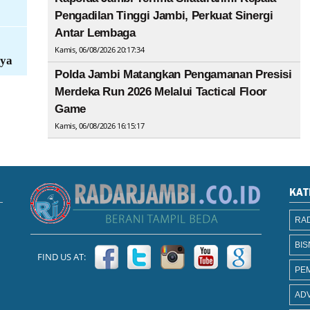
Pengadilan Tinggi Jambi, Perkuat Sinergi
Antar Lembaga
Kamis, 06/08/2026 20:17:34
aya
Polda Jambi Matangkan Pengamanan Presisi
Merdeka Run 2026 Melalui Tactical Floor
Game
Kamis, 06/08/2026 16:15:17
KAT
RAD
BIS
FIND US AT:
PE
AD