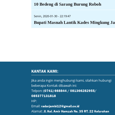
10 Bedeng di Sarang Burung Roboh
Senin, 2020-01-30 - 22:19:47
Bupati Masnah Lantik Kades Mingkung J
KANTAK KAMI:
Jika anda ingin menghubungi kami, silahkan hubungi
beberapa Kontak dibawah ini:
Telpon:
(0741) 668844 / 081366282955/
085377131818
HP:
Email:
radarjambi12@gmail.co.id
Alamat:
Jl. Kol. Amir Hamzah No. 35 RT. 22 Kelurahan