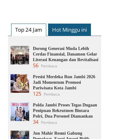
Top 24 Jam
Hot Minggu ini
Dorong Generasi Muda Lebih
Cerdas Finansial, Danamon Gelar
Literasi Keuangan dan Revitalisasi
56
Pembaca
Presisi Merdeka Run Jambi 2026
Jadi Momentum Promosi
Pariwisata Kota Jambi
125
Pembaca
Polda Jambi Proses Tegas Dugaan
Penipuan Rekrutmen Bintara
Polri, Dua Personel Diamankan
34
Pembaca
Jun Mahir Resmi Gabung
Demokrat, Fauzi Ansori Bidik