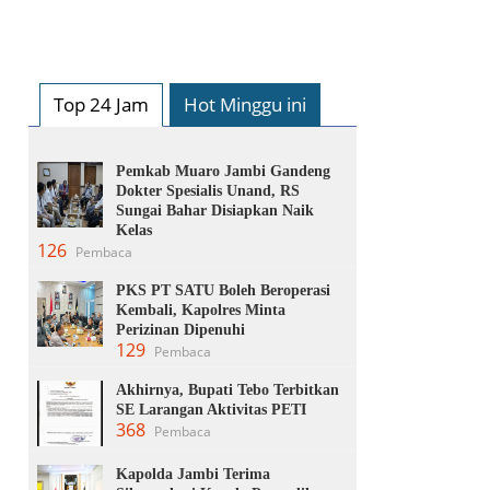
Top 24 Jam
Hot Minggu ini
Pemkab Muaro Jambi Gandeng
Dokter Spesialis Unand, RS
Sungai Bahar Disiapkan Naik
Kelas
126
Pembaca
PKS PT SATU Boleh Beroperasi
Kembali, Kapolres Minta
Perizinan Dipenuhi
129
Pembaca
Akhirnya, Bupati Tebo Terbitkan
SE Larangan Aktivitas PETI
368
Pembaca
Kapolda Jambi Terima