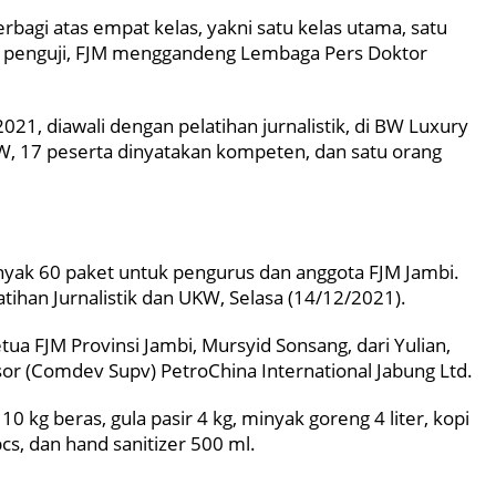
rbagi atas empat kelas, yakni satu kelas utama, satu
i penguji, FJM menggandeng Lembaga Pers Doktor
21, diawali dengan pelatihan jurnalistik, di BW Luxury
W, 17 peserta dinyatakan kompeten, dan satu orang
yak 60 paket untuk pengurus dan anggota FJM Jambi.
ihan Jurnalistik dan UKW, Selasa (14/12/2021).
ua FJM Provinsi Jambi, Mursyid Sonsang, dari Yulian,
r (Comdev Supv) PetroChina International Jabung Ltd.
0 kg beras, gula pasir 4 kg, minyak goreng 4 liter, kopi
cs, dan hand sanitizer 500 ml.