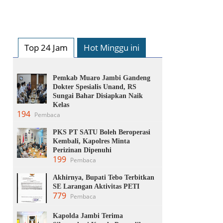
Top 24 Jam
Hot Minggu ini
Pemkab Muaro Jambi Gandeng
Dokter Spesialis Unand, RS
Sungai Bahar Disiapkan Naik
Kelas
194
Pembaca
PKS PT SATU Boleh Beroperasi
Kembali, Kapolres Minta
Perizinan Dipenuhi
199
Pembaca
Akhirnya, Bupati Tebo Terbitkan
SE Larangan Aktivitas PETI
779
Pembaca
Kapolda Jambi Terima