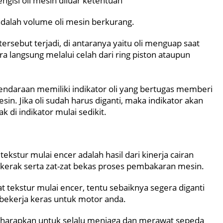
ngisi oli mesin diluar ketentuan
adalah volume oli mesin berkurang.
rsebut terjadi, di antaranya yaitu oli menguap saat
a langsung melalui celah dari ring piston ataupun
 kendaraan memiliki indikator oli yang bertugas memberi
in. Jika oli sudah harus diganti, maka indikator akan
 di indikator mulai sedikit.
ekstur mulai encer adalah hasil dari kinerja cairan
 kerak serta zat-zat bekas proses pembakaran mesin.
at tekstur mulai encer, tentu sebaiknya segera diganti
 bekerja keras untuk motor anda.
diharapkan untuk selalu menjaga dan merawat sepeda