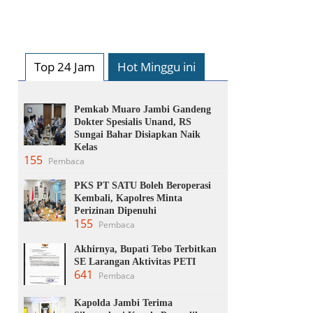
Top 24 Jam
Hot Minggu ini
Pemkab Muaro Jambi Gandeng
Dokter Spesialis Unand, RS
Sungai Bahar Disiapkan Naik
Kelas
155
Pembaca
PKS PT SATU Boleh Beroperasi
Kembali, Kapolres Minta
Perizinan Dipenuhi
155
Pembaca
Akhirnya, Bupati Tebo Terbitkan
SE Larangan Aktivitas PETI
641
Pembaca
Kapolda Jambi Terima