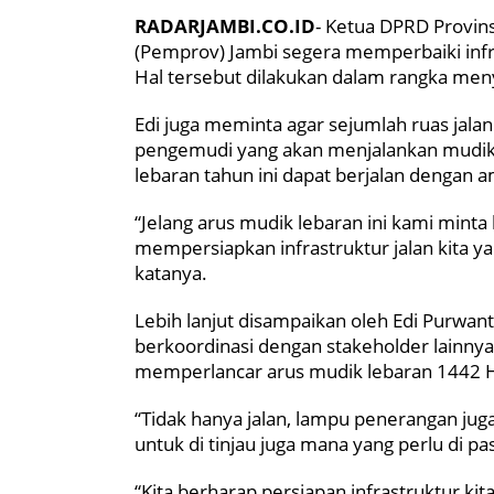
RADARJAMBI.CO.ID
- Ketua DPRD Provin
(Pemprov) Jambi segera memperbaiki infra
Hal tersebut dilakukan dalam rangka menya
Edi juga meminta agar sejumlah ruas jalan
pengemudi yang akan menjalankan mudik un
lebaran tahun ini dapat berjalan dengan a
“Jelang arus mudik lebaran ini kami mint
mempersiapkan infrastruktur jalan kita y
katanya.
Lebih lanjut disampaikan oleh Edi Purwan
berkoordinasi dengan stakeholder lainn
memperlancar arus mudik lebaran 1442 Hijr
“Tidak hanya jalan, lampu penerangan jug
untuk di tinjau juga mana yang perlu di p
“Kita berharap persiapan infrastruktur ki