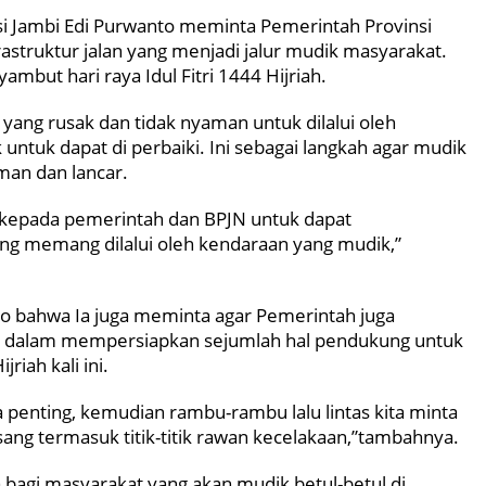
si Jambi Edi Purwanto meminta Pemerintah Provinsi
struktur jalan yang menjadi jalur mudik masyarakat.
mbut hari raya Idul Fitri 1444 Hijriah.
 yang rusak dan tidak nyaman untuk dilalui oleh
tuk dapat di perbaiki. Ini sebagai langkah agar mudik
man dan lancar.
a kepada pemerintah dan BPJN untuk dapat
ang memang dilalui oleh kendaraan yang mudik,”
to bahwa Ia juga meminta agar Pemerintah juga
ya dalam mempersiapkan sejumlah hal pendukung untuk
iah kali ini.
a penting, kemudian rambu-rambu lalu lintas kita minta
asang termasuk titik-titik rawan kecelakaan,”tambahnya.
ta bagi masyarakat yang akan mudik betul-betul di