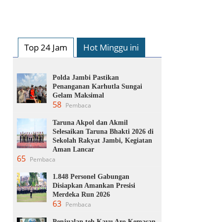
Top 24 Jam
Hot Minggu ini
Polda Jambi Pastikan
Penanganan Karhutla Sungai
Gelam Maksimal
58
Pembaca
Taruna Akpol dan Akmil
Selesaikan Taruna Bhakti 2026 di
Sekolah Rakyat Jambi, Kegiatan
Aman Lancar
65
Pembaca
1.848 Personel Gabungan
Disiapkan Amankan Presisi
Merdeka Run 2026
63
Pembaca
Penjualan teh Kayu Aro Kemasan