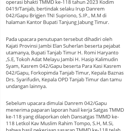
operasi bhakti TMMD ke-118 tahun 2023 Kodim
0419/Tanjab, bertindak selaku Irup Danrem
042/Gapu Brigjen TNI Supriono, S.IP., M.M di
halaman Kantor Bupati Tanjung Jabung Timur.
Pada upacara penutupan tersebut dihadiri oleh
Kajati Provinsi Jambi Elan Suherlan beserta pejabat
utamanya, Bupati Tanjab Timur H. Romi Haryanto
,S.E, Tokoh Adat Melayu Jambi H. Hasip Kalimudin
Syam, Kasrem 042/Gapu beserta Para Kasi Kasrem
042/Gapu, Forkopimda Tanjab Timur, Kepala Baznas
Drs. Syarifudin, Kepala OPD Tanjab Timur dan tamu
undangan lainnya.
Sebelum upacara dimulai Danrem 042/Gapu
menerima paparan laporan hasil kerja Satgas TMMD
ke-118 yang dilaporkan oleh Dansatgas TMMD ke-
118 Letkol Kav Muslim Rahim Tompo, S.H, M.Si,
bahwa hasil pekerjaan sasaran TMMD ke-118 telah