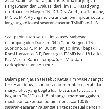
2023 Kodim 0419/Tanjab, menerima kunjungan
Pengawasan dan Evaluasi dari Tim PJO Kasad yang
diketuai oleh Mayjen TNI DR.Drs. Arief Jaka Tandang,
M.C.S., M.A.P yang melaksanakan peninjauan secara
langsung ke lokasi sasaran-sasaran TMMD ke-118.
Saat peninjauan Ketua Tim Wasev Mabesad
didamping oleh Danrem 042/Gapu Brigjend TNI
Supriono, S.IP., M.M, Bupati Tanjab Timur bapak H.
Romi Haryanto, S.E, Dansatgas TMMD ke-118 Letkol
Kav Muslim Rahim Tompo, S.H,. M.Si dan
Forkopimda Tanjab Timur.
Dalam peninjauan tersebut Ketua Tim Wasev sangat
terkesan dengan sambutan pemerintah daerah dan
masyarakat yang begitu luar biasa, serta capaian
kegiatan TMMD ke-118 ini sangat membanggakan,
meskipun pekerjaan belum mencapai 100%
sasaran-sasarannya sangatlah tepat sesuai dengan