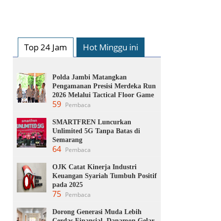
Top 24 Jam
Hot Minggu ini
Polda Jambi Matangkan
Pengamanan Presisi Merdeka Run
2026 Melalui Tactical Floor Game
59
Pembaca
SMARTFREN Luncurkan
Unlimited 5G Tanpa Batas di
Semarang
64
Pembaca
OJK Catat Kinerja Industri
Keuangan Syariah Tumbuh Positif
pada 2025
75
Pembaca
Dorong Generasi Muda Lebih
Cerdas Finansial, Danamon Gelar