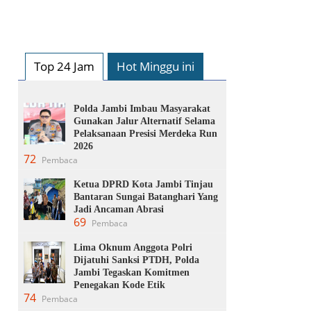
Top 24 Jam
Hot Minggu ini
Polda Jambi Imbau Masyarakat
Gunakan Jalur Alternatif Selama
Pelaksanaan Presisi Merdeka Run
2026
72
Pembaca
Ketua DPRD Kota Jambi Tinjau
Bantaran Sungai Batanghari Yang
Jadi Ancaman Abrasi
69
Pembaca
Lima Oknum Anggota Polri
Dijatuhi Sanksi PTDH, Polda
Jambi Tegaskan Komitmen
Penegakan Kode Etik
74
Pembaca