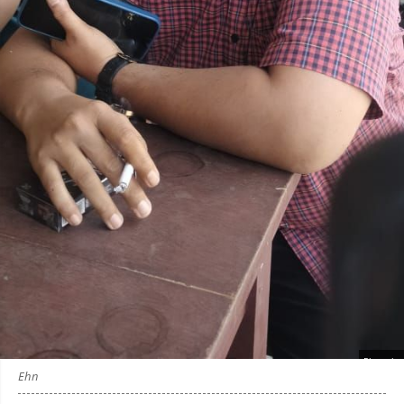
Photo by
:
Ehn