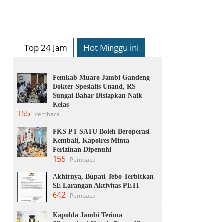
Top 24 Jam
Hot Minggu ini
Pemkab Muaro Jambi Gandeng
Dokter Spesialis Unand, RS
Sungai Bahar Disiapkan Naik
Kelas
155
Pembaca
PKS PT SATU Boleh Beroperasi
Kembali, Kapolres Minta
Perizinan Dipenuhi
155
Pembaca
Akhirnya, Bupati Tebo Terbitkan
SE Larangan Aktivitas PETI
642
Pembaca
Kapolda Jambi Terima