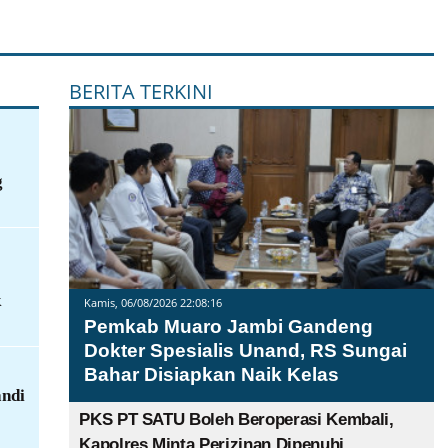
BERITA TERKINI
g
k
Kamis, 06/08/2026 22:08:16
Pemkab Muaro Jambi Gandeng
Dokter Spesialis Unand, RS Sungai
Bahar Disiapkan Naik Kelas
ndi
PKS PT SATU Boleh Beroperasi Kembali,
Kapolres Minta Perizinan Dipenuhi