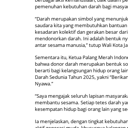
pemenuhan kebutuhan darah bagi masya
“Darah merupakan simbol yang menunjukka
saudara kita yang membutuhkan bantuan ka
kesadaran kolektif dan gerakan besar dar
mendonorkan darah. Ini adalah bentuk nya
antar sesama manusia,” tutup Wali Kota Ja
Sementara itu, Ketua Palang Merah Indo
bahwa donor darah merupakan bentuk soli
berarti bagi kelangsungan hidup orang lai
Darah Sedunia Tahun 2025, yakni “Berika
Nyawa.”
“Saya mengajak seluruh lapisan masyarak
membantu sesama. Setiap tetes darah yan
kesempatan hidup bagi orang lain yang 
Ia menjelaskan, dengan tingkat kebutuhan 
aktif generasi muda, khususnya kalangan m