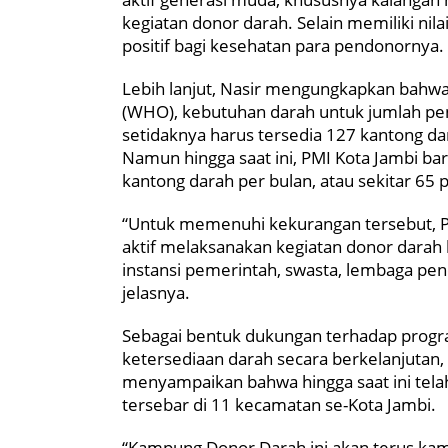
kegiatan donor darah. Selain memiliki ni
positif bagi kesehatan para pendonornya.
Lebih lanjut, Nasir mengungkapkan bahwa
(WHO), kebutuhan darah untuk jumlah pen
setidaknya harus tersedia 127 kantong dar
Namun hingga saat ini, PMI Kota Jambi b
kantong darah per bulan, atau sekitar 65 
“Untuk memenuhi kekurangan tersebut, PM
aktif melaksanakan kegiatan donor darah k
instansi pemerintah, swasta, lembaga pen
jelasnya.
Sebagai bentuk dukungan terhadap prog
ketersediaan darah secara berkelanjutan
menyampaikan bahwa hingga saat ini tel
tersebar di 11 kecamatan se-Kota Jambi.
“Kampung Donor Darah ini akan terus ka