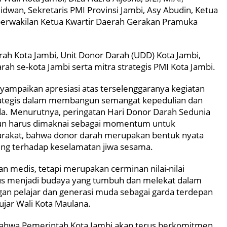
Ridwan, Sekretaris PMI Provinsi Jambi, Asy Abudin, Ketua
perwakilan Ketua Kwartir Daerah Gerakan Pramuka
rah Kota Jambi, Unit Donor Darah (UDD) Kota Jambi,
ah se-kota Jambi serta mitra strategis PMI Kota Jambi.
ampaikan apresiasi atas terselenggaranya kegiatan
 strategis dalam membangun semangat kepedulian dan
muda. Menurutnya, peringatan Hari Donor Darah Sedunia
mun harus dimaknai sebagai momentum untuk
rakat, bahwa donor darah merupakan bentuk nyata
ng terhadap keselamatan jiwa sesama.
n medis, tetapi merupakan cerminan nilai-nilai
rus menjadi budaya yang tumbuh dan melekat dalam
gan pelajar dan generasi muda sebagai garda terdepan
ar Wali Kota Maulana.
 bahwa Pemerintah Kota Jambi akan terus berkomitmen