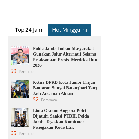
Top 24 Jam
Hot Minggu ini
Polda Jambi Imbau Masyarakat
Gunakan Jalur Alternatif Selama
Pelaksanaan Presisi Merdeka Run
2026
59
Pembaca
Ketua DPRD Kota Jambi Tinjau
Bantaran Sungai Batanghari Yang
Jadi Ancaman Abrasi
52
Pembaca
Lima Oknum Anggota Polri
Dijatuhi Sanksi PTDH, Polda
Jambi Tegaskan Komitmen
Penegakan Kode Etik
65
Pembaca