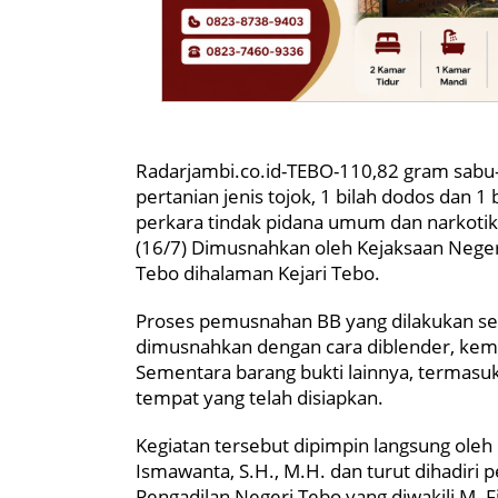
Radarjambi.co.id-TEBO-110,82 gram sabu-sa
pertanian jenis tojok, 1 bilah dodos dan 1
perkara tindak pidana umum dan narkotik
(16/7) Dimusnahkan oleh Kejaksaan Neger
Tebo dihalaman Kejari Tebo.
Proses pemusnahan BB yang dilakukan seca
dimusnahkan dengan cara diblender, kemu
Sementara barang bukti lainnya, termasuk 
tempat yang telah disiapkan.
Kegiatan tersebut dipimpin langsung oleh
Ismawanta, S.H., M.H. dan turut dihadiri p
Pengadilan Negeri Tebo yang diwakili M. Fi