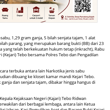
bu, 1,29 gram ganja, 5 bilah senjata tajam, 1 alat
 bilah parang, yang merupakan barang bukti (BB) dari 23
a yang telah berkekuatan hukum tetap (inkracht), Rabu
i (Kejari) Tebo bersama Polres Tebo dan Pengadilan
ra terbuka antara lain Narkotika jenis sabu
dian dibuang ke kloset kamar mandi Kejari Tebo.
ganja dan senjata tajam, dibakar hingga hangus di
 Kepala Kejaksaan Negeri (Kajari) Tebo Ridwan
erwakilan dari berbagai lembaga, antara lain Ketua
kri Ichsan, Kasi Pemulihan Aset dan Barang Bukti Kejari