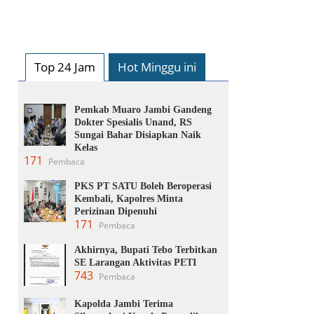
Top 24 Jam
Hot Minggu ini
Pemkab Muaro Jambi Gandeng
Dokter Spesialis Unand, RS
Sungai Bahar Disiapkan Naik
Kelas
171
Pembaca
PKS PT SATU Boleh Beroperasi
Kembali, Kapolres Minta
Perizinan Dipenuhi
171
Pembaca
Akhirnya, Bupati Tebo Terbitkan
SE Larangan Aktivitas PETI
743
Pembaca
Kapolda Jambi Terima