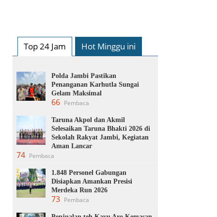
Top 24 Jam
Hot Minggu ini
Polda Jambi Pastikan
Penanganan Karhutla Sungai
Gelam Maksimal
66
Pembaca
Taruna Akpol dan Akmil
Selesaikan Taruna Bhakti 2026 di
Sekolah Rakyat Jambi, Kegiatan
Aman Lancar
74
Pembaca
1.848 Personel Gabungan
Disiapkan Amankan Presisi
Merdeka Run 2026
73
Pembaca
Penjualan teh Kayu Aro Kemasan