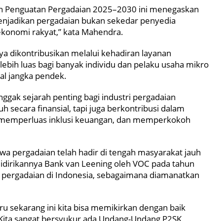
 Penguatan Pergadaian 2025–2030 ini menegaskan
njadikan pergadaian bukan sekedar penyedia
ekonomi rakyat,” kata Mahendra.
ya dikontribusikan melalui kehadiran layanan
bih luas bagi banyak individu dan pelaku usaha mikro
al jangka pendek.
ggak sejarah penting bagi industri pergadaian
h secara finansial, tapi juga berkontribusi dalam
memperluas inklusi keuangan, dan memperkokoh
 pergadaian telah hadir di tengah masyarakat jauh
didirikannya Bank van Leening oleh VOC pada tahun
i pergadaian di Indonesia, sebagaimana diamanatkan
aru sekarang ini kita bisa memikirkan dengan baik
 Kita sangat bersyukur ada Undang-Undang P2SK,