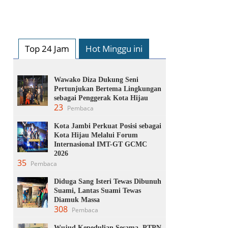
Top 24 Jam
Hot Minggu ini
Wawako Diza Dukung Seni
Pertunjukan Bertema Lingkungan
sebagai Penggerak Kota Hijau
23
Pembaca
Kota Jambi Perkuat Posisi sebagai
Kota Hijau Melalui Forum
Internasional IMT-GT GCMC
2026
35
Pembaca
Diduga Sang Isteri Tewas Dibunuh
Suami, Lantas Suami Tewas
Diamuk Massa
308
Pembaca
Wujud Kepedulian Sesama, PTPN