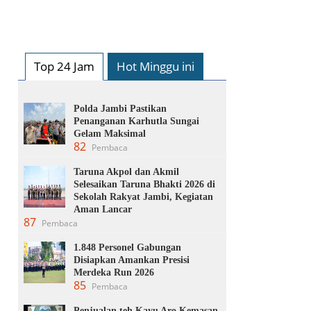
Top 24 Jam
Hot Minggu ini
Polda Jambi Pastikan
Penanganan Karhutla Sungai
Gelam Maksimal
82
Pembaca
Taruna Akpol dan Akmil
Selesaikan Taruna Bhakti 2026 di
Sekolah Rakyat Jambi, Kegiatan
Aman Lancar
87
Pembaca
1.848 Personel Gabungan
Disiapkan Amankan Presisi
Merdeka Run 2026
85
Pembaca
Penjualan teh Kayu Aro Kemasan