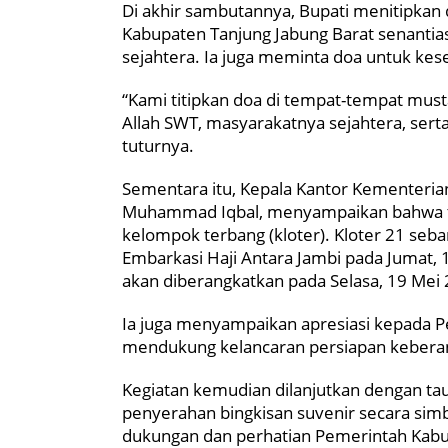
Di akhir sambutannya, Bupati menitipkan
Kabupaten Tanjung Jabung Barat senantia
sejahtera. Ia juga meminta doa untuk kes
“Kami titipkan doa di tempat-tempat must
Allah SWT, masyarakatnya sejahtera, sert
tuturnya.
Sementara itu, Kepala Kantor Kementeria
Muhammad Iqbal, menyampaikan bahwa tota
kelompok terbang (kloter). Kloter 21 se
Embarkasi Haji Antara Jambi pada Jumat,
akan diberangkatkan pada Selasa, 19 Mei
Ia juga menyampaikan apresiasi kepada P
mendukung kelancaran persiapan keberang
Kegiatan kemudian dilanjutkan dengan ta
penyerahan bingkisan suvenir secara simb
dukungan dan perhatian Pemerintah Kabu