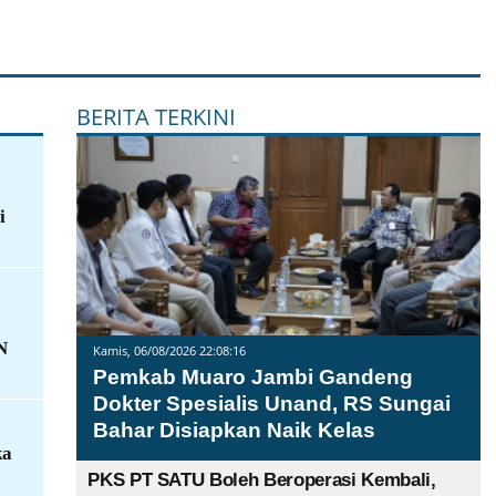
BERITA TERKINI
i
N
Kamis, 06/08/2026 22:08:16
Pemkab Muaro Jambi Gandeng
Dokter Spesialis Unand, RS Sungai
Bahar Disiapkan Naik Kelas
ka
PKS PT SATU Boleh Beroperasi Kembali,