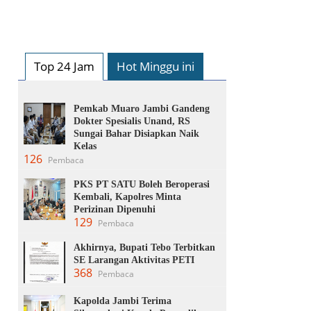
Top 24 Jam
Hot Minggu ini
Pemkab Muaro Jambi Gandeng
Dokter Spesialis Unand, RS
Sungai Bahar Disiapkan Naik
Kelas
126
Pembaca
PKS PT SATU Boleh Beroperasi
Kembali, Kapolres Minta
Perizinan Dipenuhi
129
Pembaca
Akhirnya, Bupati Tebo Terbitkan
SE Larangan Aktivitas PETI
368
Pembaca
Kapolda Jambi Terima