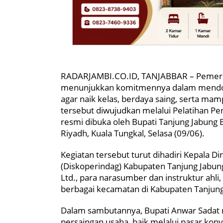
RADARJAMBI.CO.ID, TANJABBAR – Pemerin
menunjukkan komitmennya dalam mendor
agar naik kelas, berdaya saing, serta m
tersebut diwujudkan melalui Pelatihan P
resmi dibuka oleh Bupati Tanjung Jabung B
Riyadh, Kuala Tungkal, Selasa (09/06).
Kegiatan tersebut turut dihadiri Kepala D
(Diskoperindag) Kabupaten Tanjung Jabung
Ltd., para narasumber dan instruktur ahl
berbagai kecamatan di Kabupaten Tanjung
Dalam sambutannya, Bupati Anwar Sadat
persaingan usaha, baik melalui pasar konv