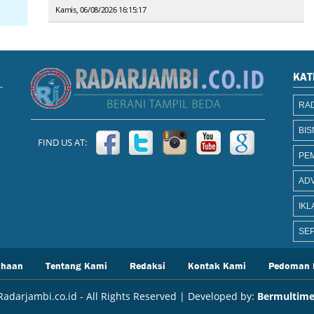
Kamis, 06/08/2026 16:15:17
KAT
RAD
BIS
FIND US AT:
PE
AD
IKL
SEP
ahaan
Tentang Kami
Redaksi
Kontak Kami
Pedoman 
adarjambi.co.id - All Rights Reserved | Developed by:
Bermultime