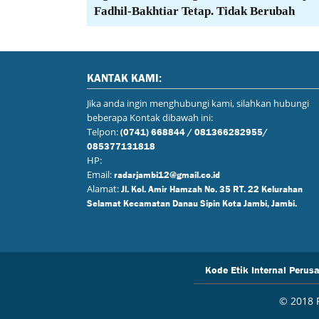
Fadhil-Bakhtiar Tetap. Tidak Berubah
KANTAK KAMI:
Jika anda ingin menghubungi kami, silahkan hubungi
beberapa Kontak dibawah ini:
Telpon:
(0741) 668844 / 081366282955/
085377131818
HP:
Email:
radarjambi12@gmail.co.id
Alamat:
Jl. Kol. Amir Hamzah No. 35 RT. 22 Kelurahan
Selamat Kecamatan Danau Sipin Kota Jambi, Jambi.
Kode Etik Internal Perus
© 2018 R