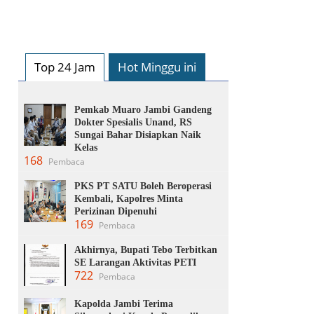
Top 24 Jam
Hot Minggu ini
Pemkab Muaro Jambi Gandeng
Dokter Spesialis Unand, RS
Sungai Bahar Disiapkan Naik
Kelas
168
Pembaca
PKS PT SATU Boleh Beroperasi
Kembali, Kapolres Minta
Perizinan Dipenuhi
169
Pembaca
Akhirnya, Bupati Tebo Terbitkan
SE Larangan Aktivitas PETI
722
Pembaca
Kapolda Jambi Terima