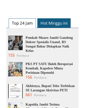
Top 24 Jam
Hot Minggu ini
Pemkab Muaro Jambi Gandeng
Dokter Spesialis Unand, RS
Sungai Bahar Disiapkan Naik
Kelas
155
Pembaca
PKS PT SATU Boleh Beroperasi
Kembali, Kapolres Minta
Perizinan Dipenuhi
156
Pembaca
Akhirnya, Bupati Tebo Terbitkan
SE Larangan Aktivitas PETI
661
Pembaca
Kapolda Jambi Terima