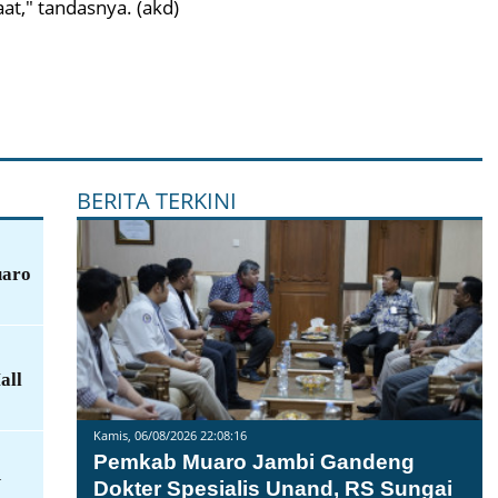
at," tandasnya. (akd)
BERITA TERKINI
uaro
all
Kamis, 06/08/2026 22:08:16
Pemkab Muaro Jambi Gandeng
N
Dokter Spesialis Unand, RS Sungai