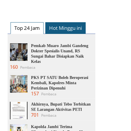
Top 24 Jam
Hot Minggu ini
Pemkab Muaro Jambi Gandeng
Dokter Spesialis Unand, RS
Sungai Bahar Disiapkan Naik
Kelas
160
Pembaca
PKS PT SATU Boleh Beroperasi
Kembali, Kapolres Minta
Perizinan Dipenuhi
157
Pembaca
Akhirnya, Bupati Tebo Terbitkan
SE Larangan Aktivitas PETI
701
Pembaca
Kapolda Jambi Terima